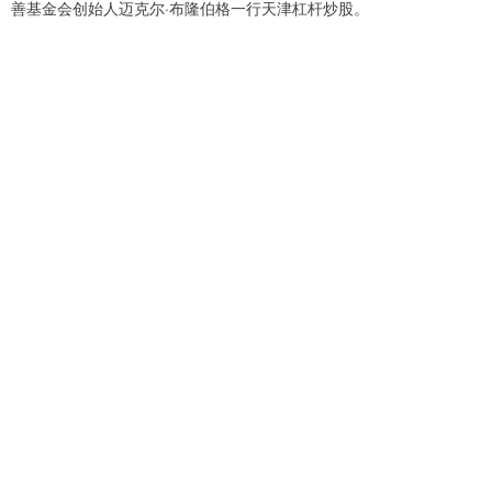
善基金会创始人迈克尔·布隆伯格一行天津杠杆炒股。