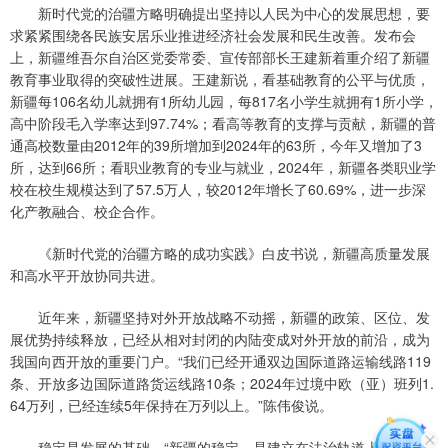
新时代党的治疆方略明确提出坚持以人民为中心的发展思想，要
求紧紧围绕各民族安居乐业推进经济社会发展和民生改善。发布会
上，新疆维吾尔自治区党委常委、宣传部部长王建新着重介绍了新疆
教育事业取得的突破性进展。王建新说，看基础教育的公平与优质，
新疆每106名幼儿就拥有1所幼儿园，每817名小学生就拥有1所小学，
高中阶段毛入学率达到97.74%；看高等教育的支撑与贡献，新疆的普
通高校数量由2012年的39所增加到2024年的63所，今年又增加了3
所，达到66所；看职业教育的专业与就业，2024年，新疆各类职业学
校在校生规模达到了57.5万人，较2012年增长了60.69%，进一步深
化产教融合、校企合作。
《新时代党的治疆方略的成功实践》白皮书说，新疆高质量发展
和高水平开放协同共进。
近年来，新疆坚持对外开放战略不动摇，新疆的政策、区位、发
展优势持续释放，已经从相对封闭的内陆变成对外开放的前沿，成为
我国向西开放的重要门户。“我们已经开通双边国际道路运输线路119
条、开放多边国际道路货运线路10条；2024年过境中欧（亚）班列1.
64万列，已经连续5年保持在万列以上。”陈伟俊说。
稳定是发展的基础。“新疆的稳定，是建立在法治轨道上的稳