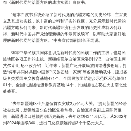
布《新时代党的治疆方略的成功实践》白皮书。
“这本白皮书系统介绍了新时代党的治疆方略的历史经纬、主旨要
义及其成功实践，以丰富的史料和详实的数据，充分展示新时代党的
治疆方略从何而来、新时代新疆经济社会发展的历史性成就因何取
得、新时代中国共产党治理新疆的华章何以续写，以帮助大家更好地
理解新时代党的治疆方略。”中央宣传部副部长王纲说。
铸牢中华民族共同体意识是新时代党的民族工作的主线，也是民
族地区各项工作的主线。新疆维吾尔自治区党委副书记、自治区主席
艾尔肯·吐尼亚孜介绍，近年来，新疆广泛开展民族团结进步创建，打
造“铸牢共同体共圆中国梦”“民族团结一家亲”等各类活动载体，建成各
级各类爱国主义教育基地471个、全国民族团结进步示范区示范单位1
01个、全国民族团结进步教育基地14个，民族团结之花在天山南北处
处盛开。
“去年新疆地区生产总值首次突破2万亿元大关。”提到新疆的经济
社会发展，新疆维吾尔自治区党委常委、自治区常务副主席陈伟俊
说，新疆进出口总额再创历史新高，去年达到4341.6亿元，从2022年
到2024年连续3年，进出口总额接连跨越3个千亿元大关。