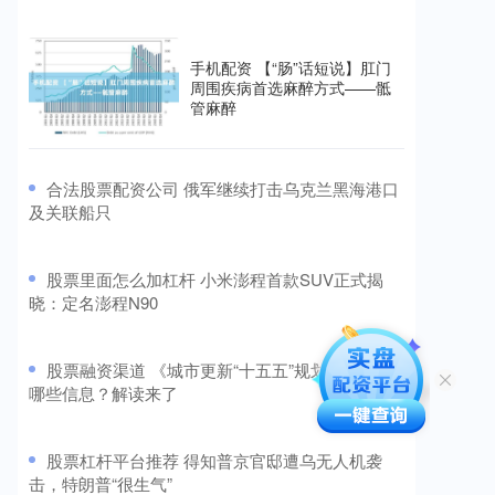
手机配资 【“肠”话短说】肛门
周围疾病首选麻醉方式——骶
管麻醉
​合法股票配资公司 俄军继续打击乌克兰黑海港口
及关联船只
​股票里面怎么加杠杆 小米澎程首款SUV正式揭
晓：定名澎程N90
​股票融资渠道 《城市更新“十五五”规划》传递了
哪些信息？解读来了
​股票杠杆平台推荐 得知普京官邸遭乌无人机袭
击，特朗普“很生气”